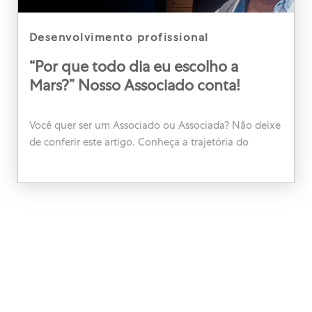
category
desenvolvimento profissional
“Por que todo dia eu escolho a
Mars?” Nosso Associado conta!
Você quer ser um Associado ou Associada? Não deixe
de conferir este artigo. Conheça a trajetória do
Wagner e veja como trabalhar na Mars. Wagner
Massini Executivo de Vendas - SP Petcare