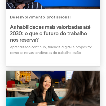
category
desenvolvimento profissional
As habilidades mais valorizadas até
2030: o que o futuro do trabalho
nos reserva?
Aprendizado contínuo, fluência digital e propósito:
como as novas tendências do trabalho estão
moldando a forma de crescer na carreira.