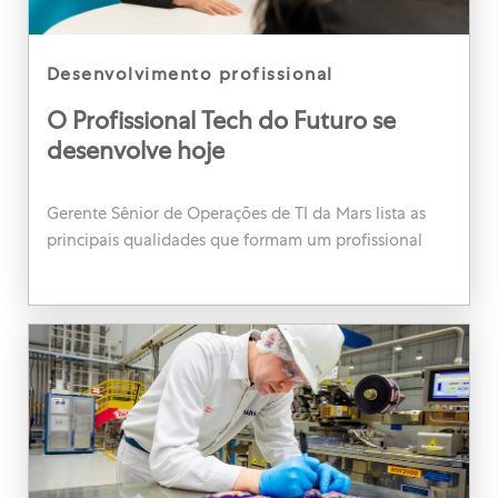
category
desenvolvimento profissional
O Profissional Tech do Futuro se
desenvolve hoje
Gerente Sênior de Operações de TI da Mars lista as
principais qualidades que formam um profissional
tech do futuro.