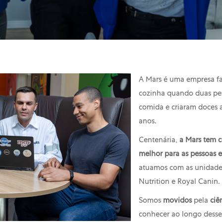
A Mars é uma empresa fa
cozinha quando duas pes
comida e criaram doces 
anos.
Centenária,
a Mars tem 
melhor para as pessoas e
atuamos com as unidades
Nutrition e Royal Canin.
Somos
movidos
pela
ciê
conhecer ao longo desse