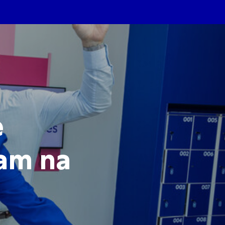
e
am na