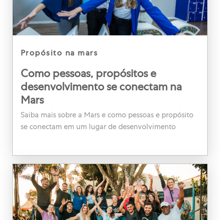
category
propósito na mars
Como pessoas, propósitos e
desenvolvimento se conectam na
Mars
Saiba mais sobre a Mars e como pessoas e propósito
se conectam em um lugar de desenvolvimento
contínuo.