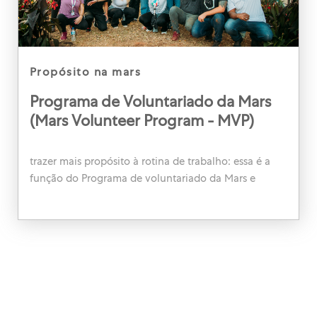
category
propósito na mars
Programa de Voluntariado da Mars
(Mars Volunteer Program - MVP)
trazer mais propósito à rotina de trabalho: essa é a
função do Programa de voluntariado da Mars e
queremos que você conheça as ações que rea