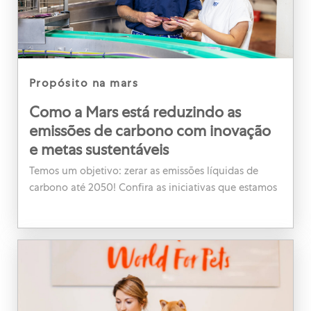
category
propósito na mars
Como a Mars está reduzindo as
emissões de carbono com inovação
e metas sustentáveis
Temos um objetivo: zerar as emissões líquidas de
carbono até 2050! Confira as iniciativas que estamos
desenvolvendo para alcançar essa meta.