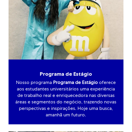
Programa de Estágio
Nosso programa
Programa de Estágio
oferece
aos estudantes universitários uma experiência
de trabalho real e enriquecedora nas diversas
áreas e segmentos do negócio, trazendo novas
perspectivas e inspirações. Hoje uma busca,
amanhã um futuro.