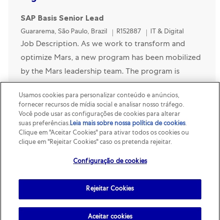
SAP Basis Senior Lead
Location
Category
Guararema, São Paulo, Brazil
R152887
IT & Digital
Job Description. As we work to transform and
optimize Mars, a new program has been mobilized
by the Mars leadership team. The program is
focused on the design and implementation of SAP
Usamos cookies para personalizar conteúdo e anúncios,
S/4HANA in M...
fornecer recursos de mídia social e analisar nosso tráfego.
Você pode usar as configurações de cookies para alterar
BDS NSAP Platform Senior Analyst
suas preferências.
Leia mais sobre nossa política de cookies
(opens
.
Clique em "Aceitar Cookies" para ativar todos os cookies ou
in a
Location
Category
Guararema, São Paulo, Brazil
R154496
IT & Digital
clique em "Rejeitar Cookies" caso os pretenda rejeitar.
new
Job Description. The Role. As a BDS Platform
tab)
Configuração de cookies
Senior Analyst, you’ll sit at the heart of our
technology ecosystem—designing, building, and
Rejeitar Cookies
optimising enterprise platforms that power critical
busines...
Aceitar cookies