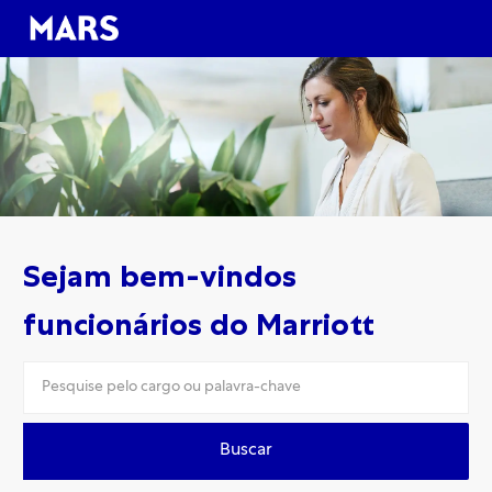
Skip to main content
Skip to main content
-
-
Sejam bem-vindos
funcionários do Marriott
Buscar