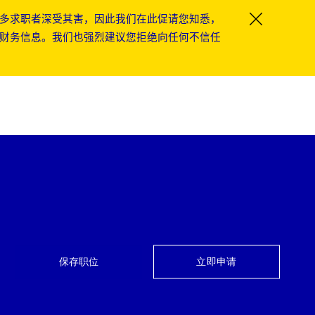
多求职者深受其害，因此我们在此促请您知悉，
Close Co
财务信息。我们也强烈建议您拒绝向任何不信任
保存职位
立即申请