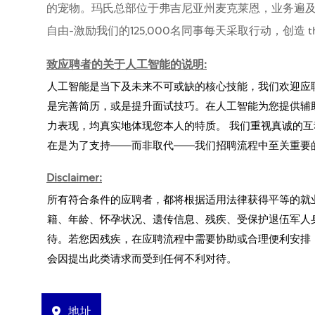
的宠物。玛氏总部位于弗吉尼亚州麦克莱恩，业务遍及
自由-激励我们的125,000名同事每天采取行动，创造 the wor
致应聘者的关于人工智能的说明:
人工智能是当下及未来不可或缺的核心技能，我们欢迎应
是完善简历，或是提升面试技巧。在人工智能为您提供辅
力表现，均真实地体现您本人的特质。 我们重视真诚的互
在是为了支持——而非取代——我们招聘流程中至关重要
Disclaimer:
所有符合条件的应聘者，都将根据适用法律获得平等的就
籍、年龄、怀孕状况、遗传信息、残疾、受保护退伍军人
待。若您因残疾，在应聘流程中需要协助或合理便利安排
会因提出此类请求而受到任何不利对待。
地址