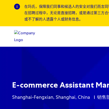
在玛氏，保障我们同事和候选人的安全对我们而言同
在招聘过程中，无论是直接招聘，或是通过第三方合
或不了解的人透露个人或财务信息。
-
-
E-commerce Assistant Man
Location
Cate
Shanghai-Fengxian, Shanghai, China
销售