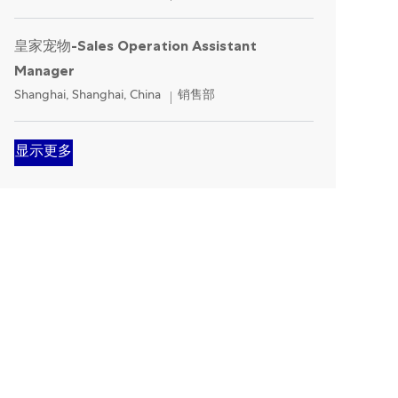
皇家宠物-Sales Operation Assistant
Manager
Location
Category
Shanghai, Shanghai, China
销售部
显示更多