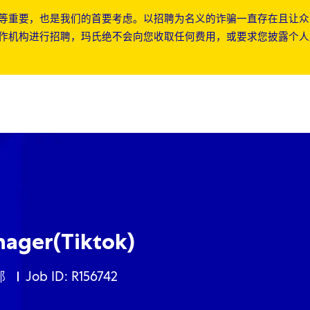
等重要，也是我们的首要考虑。以招聘为名义的诈骗一直存在且让众
作机构进行招聘，玛氏绝不会向您收取任何费用，或要求您披露个人
Skip to main content
Skip to main content
ager(Tiktok)
gory
部
Job ID: R156742