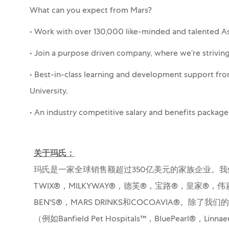
What can you expect from Mars?
• Work with over 130,000 like-minded and talented Ass
• Join a purpose driven company, where we’re strivin
• Best-in-class learning and development support fro
University.
• An industry competitive salary and benefits packag
关于玛氏：
玛氏是一家全球销售额超过350亿美元的家族企业。我
TWIX®，MILKYWAY®，德芙®，宝路®，皇家®，伟
BEN'S®，MARS DRINKS和COCOAVIA®
（例如Banfield Pet Hospitals™，BluePearl®，Li