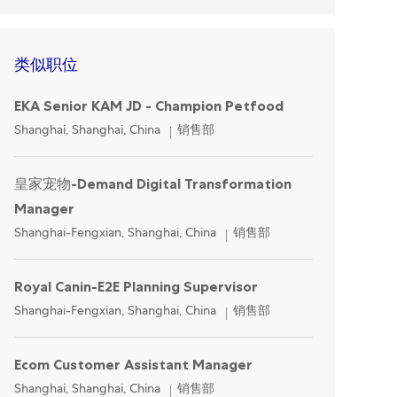
类似职位
EKA Senior KAM JD - Champion Petfood
Location
Category
Shanghai, Shanghai, China
销售部
皇家宠物-Demand Digital Transformation
Manager
Location
Category
Shanghai-Fengxian, Shanghai, China
销售部
Royal Canin-E2E Planning Supervisor
Location
Category
Shanghai-Fengxian, Shanghai, China
销售部
Ecom Customer Assistant Manager
Location
Category
Shanghai, Shanghai, China
销售部