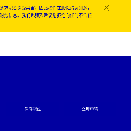
多求职者深受其害，因此我们在此促请您知悉，
Close Co
财务信息。我们也强烈建议您拒绝向任何不信任
保存职位
立即申请