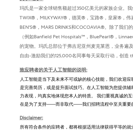
玛氏是一家全球销售额超过350亿美元的家族企业。我
TWIX®，MILKYWAY®，德芙®，宝路®，皇家®，伟
BEN'S®，MARS DRINKS和COCOAVIA®
（例如Banfield Pet Hospitals™，BluePearl®，Li
的宠物。玛氏总部位于弗吉尼亚州麦克莱恩，业务遍及
自由-激励我们的125,000名同事每天采取行动，创造 the wor
致应聘者的关于人工智能的说明:
人工智能是当下及未来不可或缺的核心技能，我们欢迎应
是完善简历，或是提升面试技巧。在人工智能为您提供辅
力表现，均真实地体现您本人的特质。 我们重视真诚的互
在是为了支持——而非取代——我们招聘流程中至关重要
Disclaimer:
所有符合条件的应聘者，都将根据适用法律获得平等的就