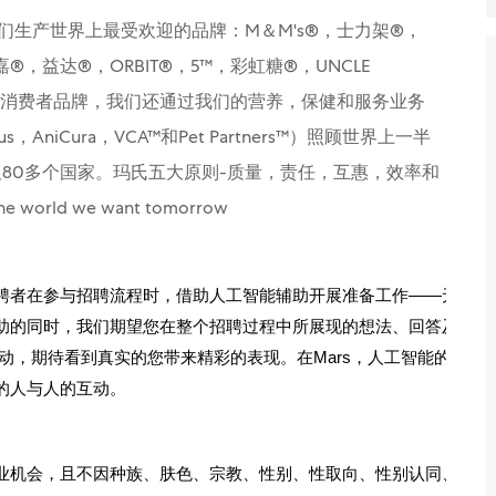
们生产世界上最受欢迎的品牌：M＆M's®，士力架®，
嘉®，益达®，ORBIT®，5™，彩虹糖®，UNCLE
。除了我们的消费者品牌，我们还通过我们的营养，保健和服务业务
nnaeus，AniCura，VCA™和Pet Partners™）照顾世界上一半
80多个国家。玛氏五大原则-质量，责任，互惠，效率和
ld we want tomorrow
聘者在参与招聘流程时，借助人工智能辅助开展准备工作——无论
助的同时，我们期望您在整个招聘过程中所展现的想法、回答及能
动，期待看到真实的您带来精彩的表现。在Mars，人工智能的存
的人与人的互动。
业机会，且不因种族、肤色、宗教、性别、性取向、性别认同、国