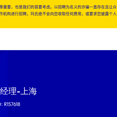
等重要，也是我们的首要考虑。以招聘为名义的诈骗一直存在且让众
作机构进行招聘，玛氏绝不会向您收取任何费用，或要求您披露个人
Skip to main content
Skip to main content
经理-上海
D: R157618