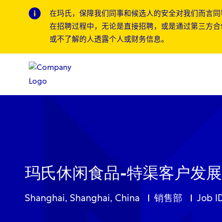
在玛氏，保障我们同事和候选人的安全对我们而言同
在招聘过程中，无论是直接招聘，或是通过第三方合
或不了解的人透露个人或财务信息。
-
-
玛氏休闲食品-特渠客户发展
Location
Category
Shanghai, Shanghai, China
销售部
Job I