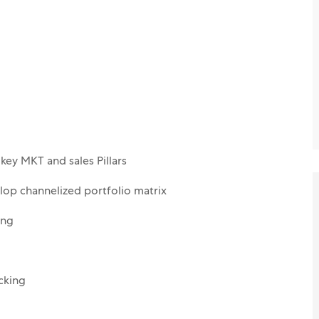
 key MKT and sales Pillars
lop channelized portfolio matrix
ing
cking