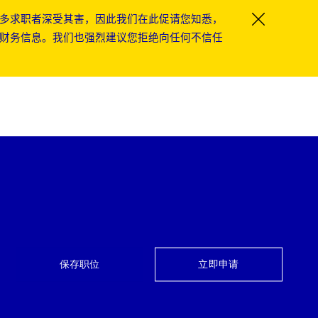
多求职者深受其害，因此我们在此促请您知悉，
Close Co
财务信息。我们也强烈建议您拒绝向任何不信任
保存职位
立即申请