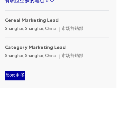
有职位空缺的地点 6
Cereal Marketing Lead
Location
Category
Shanghai, Shanghai, China
市场营销部
Category Marketing Lead
Location
Category
Shanghai, Shanghai, China
市场营销部
显示更多