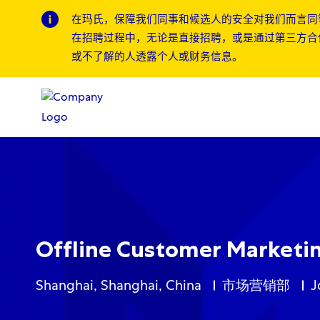
在玛氏，保障我们同事和候选人的安全对我们而言同
在招聘过程中，无论是直接招聘，或是通过第三方合
或不了解的人透露个人或财务信息。
-
-
Offline Customer Marketi
Location
Category
Shanghai, Shanghai, China
市场营销部
J