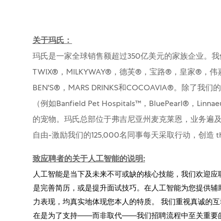
关于玛氏：
玛氏是一家全球销售额超过350亿美元的家族企业。我
TWIX®，MILKYWAY®，德芙®，宝路®，皇家®，伟
BEN'S®，MARS DRINKS和COCOAVIA®
（例如Banfield Pet Hospitals™，BluePearl®，Li
的宠物。玛氏总部位于弗吉尼亚州麦克莱恩，业务遍及
自由-激励我们的125,000名同事每天采取行动，创造 the wor
致应聘者的关于人工智能的说明:
人工智能是当下及未来不可或缺的核心技能，我们欢迎应
是完善简历，或是提升面试技巧。在人工智能为您提供辅
力表现，均真实地体现您本人的特质。 我们重视真诚的互
在是为了支持——而非取代——我们招聘流程中至关重要