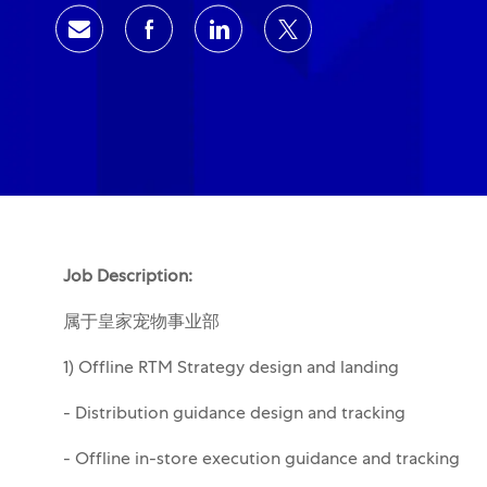
通过电子邮件分享
通过Facebook分享
通过领英分享
通过推特分享
Job Description:
属于皇家宠物事业部
1) Offline RTM Strategy design and landing
- Distribution guidance design and tracking
- Offline in-store execution guidance and tracking