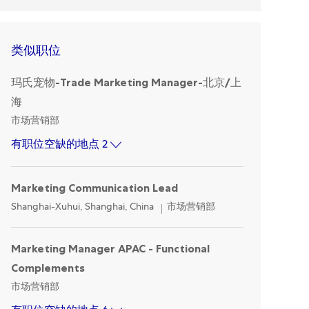
类似职位
玛氏宠物-Trade Marketing Manager-北京/上
海
Category
市场营销部
有职位空缺的地点 2
Marketing Communication Lead
Location
Category
Shanghai-Xuhui, Shanghai, China
市场营销部
Marketing Manager APAC - Functional
Complements
Category
市场营销部