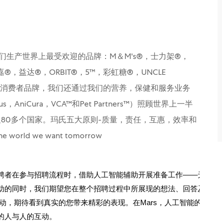
们生产世界上最受欢迎的品牌：M＆M's®，士力架®，
嘉®，益达®，ORBIT®，5™，彩虹糖®，UNCLE
。除了我们的消费者品牌，我们还通过我们的营养，保健和服务业务
nnaeus，AniCura，VCA™和Pet Partners™）照顾世界上一半
80多个国家。玛氏五大原则-质量，责任，互惠，效率和
ld we want tomorrow
聘者在参与招聘流程时，借助人工智能辅助开展准备工作——无论
助的同时，我们期望您在整个招聘过程中所展现的想法、回答及能
动，期待看到真实的您带来精彩的表现。在Mars，人工智能的存
的人与人的互动。