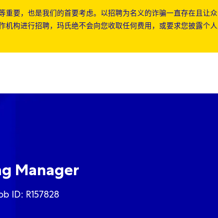
等重要，也是我们的首要考虑。以招聘为名义的诈骗一直存在且让众
作机构进行招聘，玛氏绝不会向您收取任何费用，或要求您披露个人
Skip to main content
Skip to main content
ng Manager
ob ID: R157828