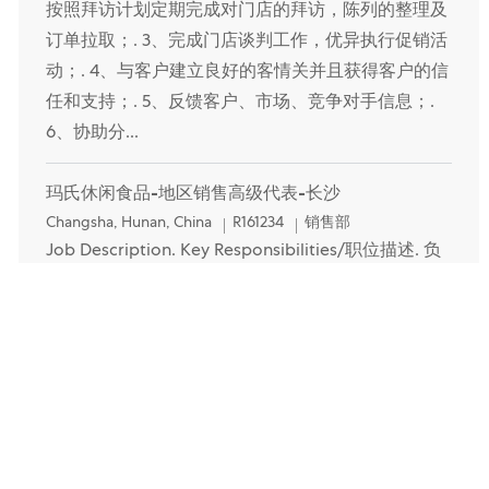
按照拜访计划定期完成对门店的拜访，陈列的整理及
订单拉取；. 3、完成门店谈判工作，优异执行促销活
动；. 4、与客户建立良好的客情关并且获得客户的信
任和支持；. 5、反馈客户、市场、竞争对手信息；.
6、协助分...
玛氏休闲食品-地区销售高级代表-长沙
Location
Category
Changsha, Hunan, China
R161234
销售部
Job Description. Key Responsibilities/职位描述. 负
责长沙特渠（油站系统）. 1、严格履行公司对于合规
的要求，包括但不限于“真店、真访、真订单、真执
行、真费用、真数据；. 2、按照拜访计划定期完成对
门店的拜访，陈列的整理及订单拉取；. 3、完成门店
谈判工作，优异执行促销活动；. 4、与客户建立良好
的客情关并且获得客户的信任和支持；. 5、反馈客
户、市场、...