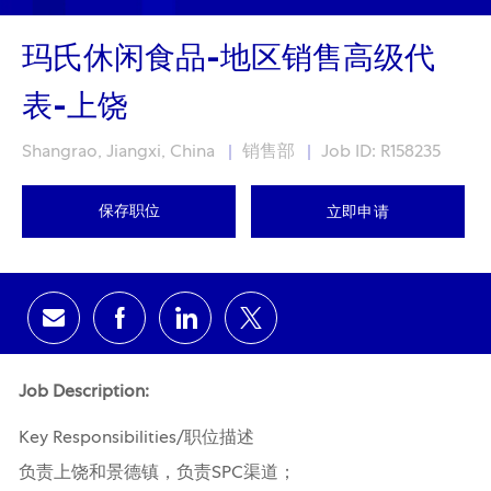
玛氏休闲食品-地区销售高级代
表-上饶
Location
Category
Shangrao, Jiangxi, China
销售部
Job ID: R158235
保存职位
立即申请
通过电子邮件分享
通过Facebook分享
通过领英分享
通过推特分享
Job Description:
Key Responsibilities/职位描述
负责上饶和景德镇，负责SPC渠道；