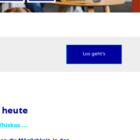
Los geht's
 heute
hiskas ...