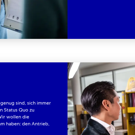
 genug sind, sich immer
n Status Quo zu
ir wollen die
am haben: den Antrieb,