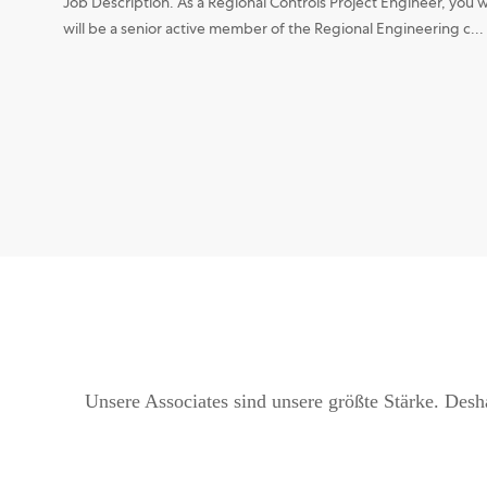
Job Description. As a Regional Controls Project Engineer, you wi
will be a senior active member of the Regional Engineering c...
Unsere Associates sind unsere größte Stärke. Desha