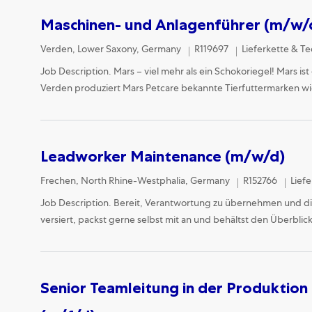
Maschinen- und Anlagenführer (m/w/
Location
Category
Verden, Lower Saxony, Germany
R119697
Lieferkette & Te
Job Description. Mars – viel mehr als ein Schokoriegel! Mars i
Verden produziert Mars Petcare bekannte Tierfuttermarken wi
Leadworker Maintenance (m/w/d)
Location
Cate
Frechen, North Rhine-Westphalia, Germany
R152766
Lief
Job Description. Bereit, Verantwortung zu übernehmen und die
versiert, packst gerne selbst mit an und behältst den Überblic
Senior Teamleitung in der Produktion