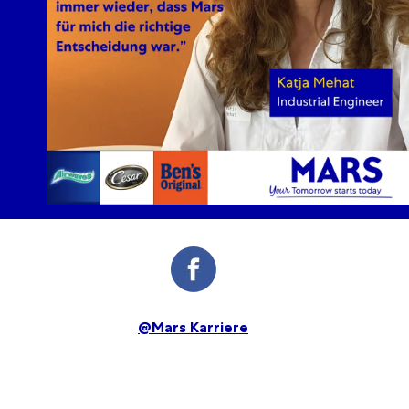
@M
ars Karriere