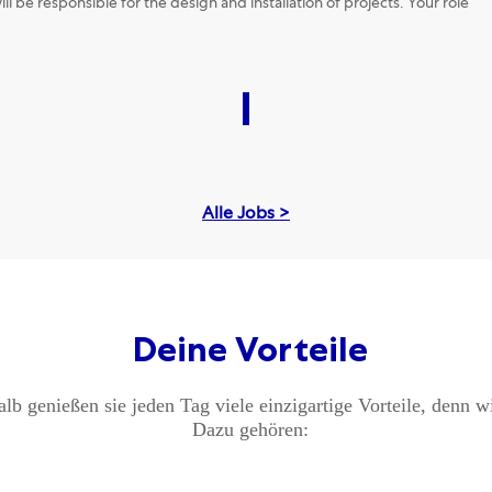
ll be responsible for the design and installation of projects. Your role
Alle Jobs >
Deine Vorteile
lb genießen sie jeden Tag viele einzigartige Vorteile, denn w
Dazu gehören: