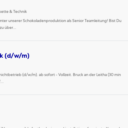
ory
kette & Technik
inter unserer Schokoladenproduktion als Senior Teamleitung! Bist Du
zu über...
ik (d/w/m)
chtbetrieb (d/w/m). ab sofort - Vollzeit. Bruck an der Leitha (30 min
...