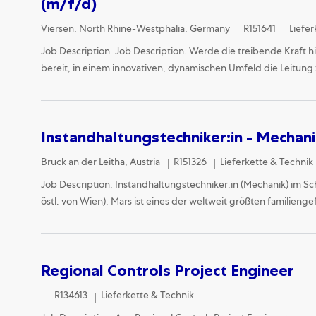
(m/f/d)
Location
Categ
Viersen, North Rhine-Westphalia, Germany
R151641
Liefer
Job Description. Job Description. Werde die treibende Kraft h
bereit, in einem innovativen, dynamischen Umfeld die Leitung 
Instandhaltungstechniker:in - Mechan
Location
Category
Bruck an der Leitha, Austria
R151326
Lieferkette & Technik
Job Description. Instandhaltungstechniker:in (Mechanik) im Schi
östl. von Wien). Mars ist eines der weltweit größten familiengef
Regional Controls Project Engineer
Category
R134613
Lieferkette & Technik