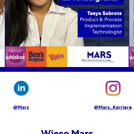
@Mars
@
Mars
_Karriere
Wieso Mars