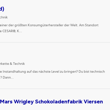
d)
chnik
st einer der größten Konsumgüterhersteller der Welt. Am Standort
e CESAR®, K...
gory
erkette & Technik
 Instandhaltung auf das nächste Level zu bringen? Du bist technisch
k? Dann...
 Mars Wrigley Schokoladenfabrik Viersen