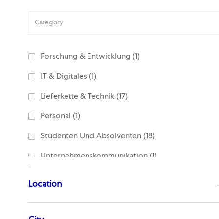
Category
Job
Forschung & Entwicklung
(
1
)
Job
IT & Digitales
(
1
)
Jobs
Lieferkette & Technik
(
17
)
Job
Personal
(
1
)
Jobs
Studenten Und Absolventen
(
18
)
Job
Unternehmenskommunikation
(
1
)
Jobs
Vertrieb
(
6
)
Location