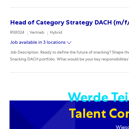
Head of Category Strategy DACH (m/f
Required Id
Category
Remote
R161024
Vertrieb
Hybrid
Job available in 3 locations
Job Description. Ready to define the future of snacking? Shape th
Snacking DACH portfolio. What would be your key responsibilities?
Werde Tei
Talent C
Wies