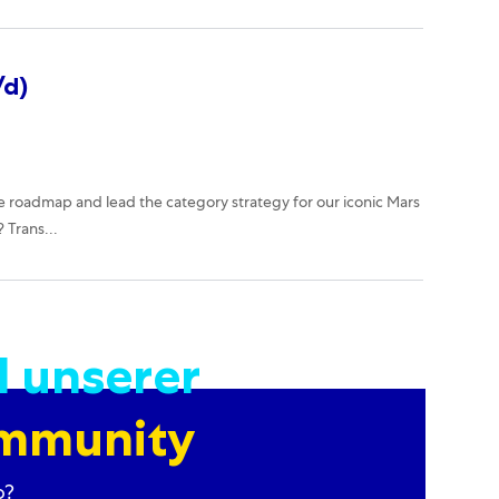
/d)
e roadmap and lead the category strategy for our iconic Mars
 Trans...
l unserer
ommunity
o?