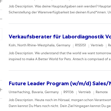
Job Description. Was deine Hauptaufgaben sein werden? Haupta
Sicherstellung der Warenverfügbarkeit bei deinen Kund*innen. U
Verkaufsberater für Labordiagnostik V
Location
Required Id
Category
R
Koln, North Rhine-Westphalia, Germany
R155151
Vertrieb
R
Job Description. We understand that the world we want tomorrow 
inspired to make A Better World for Pets. Antech is comprised of a 
Future Leader Program (w/m/d) Sales/
Location
Required Id
Category
Remote
Unterhaching, Bavaria, Germany
R91136
Vertrieb
Remote
Job Description. Heute noch im Hörsaal, morgen schon Verantwo
Dann kennst Du Mars noch nicht. Dein Ziel hingegen kennst Du gen