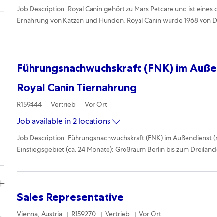
Job Description. Royal Canin gehört zu Mars Petcare und ist ein
Ernährung von Katzen und Hunden. Royal Canin wurde 1968 von Dr.
Führungsnachwuchskraft (FNK) im Außen
Royal Canin Tiernahrung
Required Id
Category
Remote
R159444
Vertrieb
Vor Ort
Job available in 2 locations
Job Description. Führungsnachwuchskraft (FNK) im Außendienst (
Einstiegsgebiet (ca. 24 Monate): Großraum Berlin bis zum Dreilän
Sales Representative
Location
Required Id
Category
Remote
Vienna, Austria
R159270
Vertrieb
Vor Ort