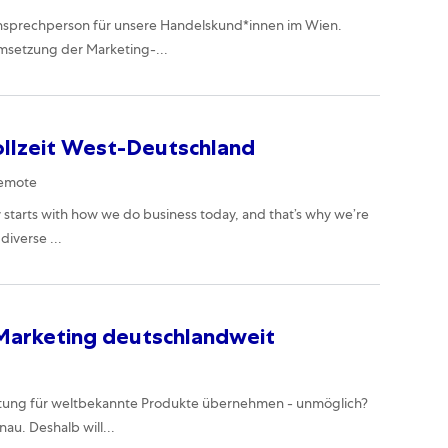
nsprechperson für unsere Handelskund*innen im Wien.
msetzung der Marketing-...
ollzeit West-Deutschland
emote
emote
starts with how we do business today, and that’s why we’re
diverse ...
Marketing deutschlandweit
rtung für weltbekannte Produkte übernehmen - unmöglich?
au. Deshalb will...