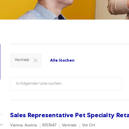
Alle löschen
Vertrieb
Search from below list
Sales Representative Pet Specialty Reta
Location
Required Id
Category
Remote
Vienna, Austria
R157647
Vertrieb
Vor Ort