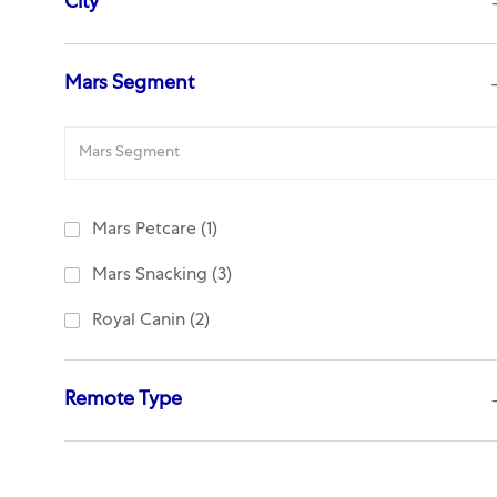
City
Mars Segment
Mars Segment
Job
Mars Petcare
(
1
)
Jobs
Mars Snacking
(
3
)
Jobs
Royal Canin
(
2
)
Remote Type