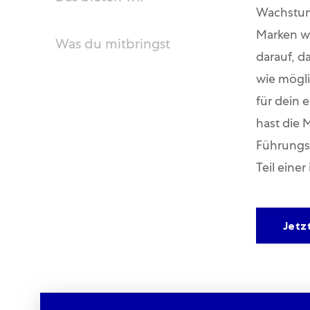
Wachstum
Marken we
Was du mitbringst
darauf, d
wie mögli
für dein 
hast die 
Führungsq
Teil eine
Jetz