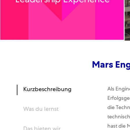
Mars Eng
Als Engin
Kurzbeschreibung
Erfolgsge
die Techn
Was du lernst
technisch
hast die 
Das bieten wir