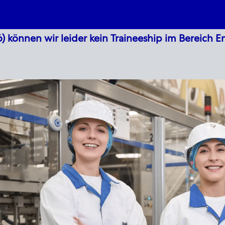
Skip to main content
Skip to main content
6) können wir leider kein Traineeship im Bereich E