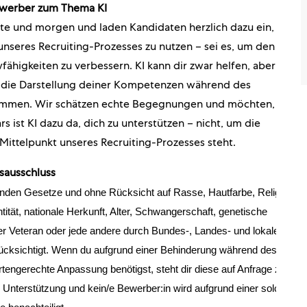
ewerber zum Thema KI
eute und morgen und laden Kandidaten herzlich dazu ein,
nseres Recruiting-Prozesses zu nutzen – sei es, um den
ähigkeiten zu verbessern. KI kann dir zwar helfen, aber
d die Darstellung deiner Kompetenzen während des
tammen. Wir schätzen echte Begegnungen und möchten,
rs ist KI dazu da, dich zu unterstützen – nicht, um die
Mittelpunkt unseres Recruiting-Prozesses steht.
sausschluss
enden Gesetze und ohne Rücksicht auf Rasse, Hautfarbe, Religion,
ität, nationale Herkunft, Alter, Schwangerschaft, genetische
er Veteran oder jede andere durch Bundes-, Landes- und lokale
rücksichtigt. Wenn du aufgrund einer Behinderung während des
ngerechte Anpassung benötigst, steht dir diese auf Anfrage zur
Unterstützung und kein/e Bewerber:in wird aufgrund einer solchen