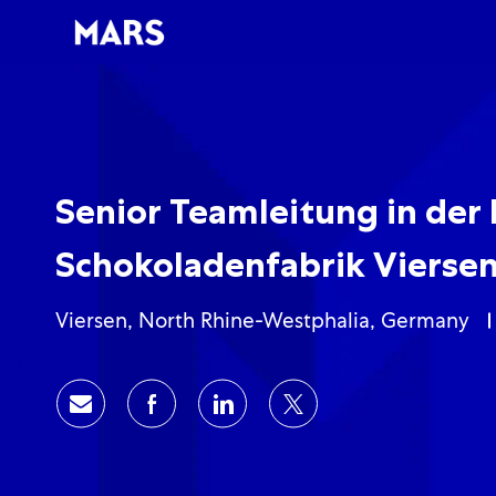
-
-
Senior Teamleitung in der
Schokoladenfabrik Viersen
Standort
Viersen, North Rhine-Westphalia, Germany
Share via email
Share via Facebook
Share via LinkedIn
Share via twitter