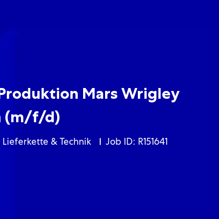
Skip to main content
Skip to main content
 Produktion Mars Wrigley
 (m/f/d)
Kategorie
Lieferkette & Technik
Job ID: R151641