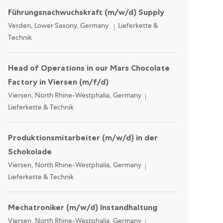
Führungsnachwuchskraft (m/w/d) Supply
Location
Category
Verden, Lower Saxony, Germany
Lieferkette &
Technik
Head of Operations in our Mars Chocolate
Factory in Viersen (m/f/d)
Location
Category
Viersen, North Rhine-Westphalia, Germany
Lieferkette & Technik
Produktionsmitarbeiter (m/w/d) in der
Schokolade
Location
Category
Viersen, North Rhine-Westphalia, Germany
Lieferkette & Technik
Mechatroniker (m/w/d) Instandhaltung
Location
Category
Viersen, North Rhine-Westphalia, Germany