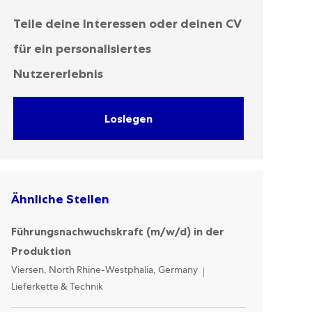
Teile deine Interessen oder deinen CV
für ein personalisiertes
Nutzererlebnis
Loslegen
Ähnliche Stellen
Führungsnachwuchskraft (m/w/d) in der
Produktion
Location
Category
Viersen, North Rhine-Westphalia, Germany
Lieferkette & Technik