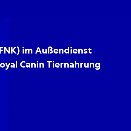
Skip to main content
Skip to main content
FNK) im Außendienst
oyal Canin Tiernahrung