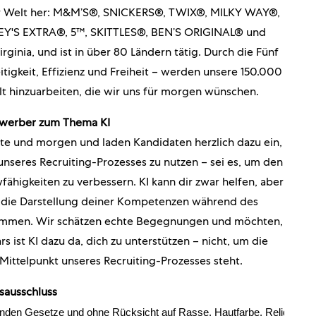
der Welt her: M&M’S®, SNICKERS®, TWIX®, MILKY WAY®,
'S EXTRA®, 5™, SKITTLES®, BEN’S ORIGINAL® und
ginia, und ist in über 80 Ländern tätig. Durch die Fünf
tigkeit, Effizienz und Freiheit – werden unsere 150.000
elt hinzuarbeiten, die wir uns für morgen wünschen.
ewerber zum Thema KI
eute und morgen und laden Kandidaten herzlich dazu ein,
nseres Recruiting-Prozesses zu nutzen – sei es, um den
ähigkeiten zu verbessern. KI kann dir zwar helfen, aber
d die Darstellung deiner Kompetenzen während des
tammen. Wir schätzen echte Begegnungen und möchten,
rs ist KI dazu da, dich zu unterstützen – nicht, um die
Mittelpunkt unseres Recruiting-Prozesses steht.
sausschluss
enden Gesetze und ohne Rücksicht auf Rasse, Hautfarbe, Religion,