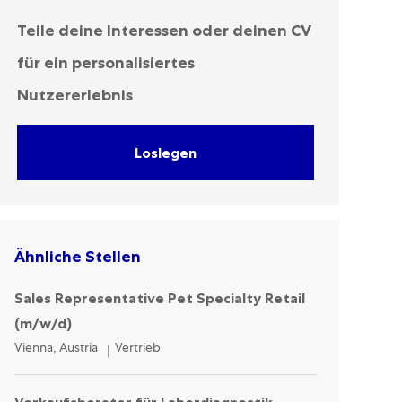
Teile deine Interessen oder deinen CV
für ein personalisiertes
Nutzererlebnis
Loslegen
Ähnliche Stellen
Sales Representative Pet Specialty Retail
(m/w/d)
Location
Category
Vienna, Austria
Vertrieb