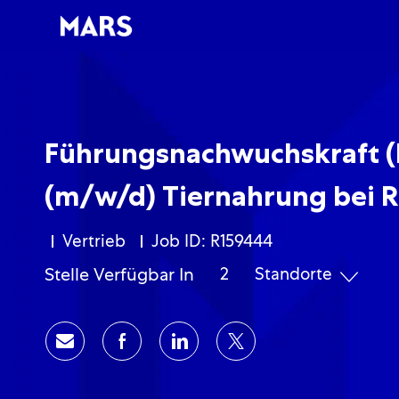
-
-
Führungsnachwuchskraft (
(m/w/d) Tiernahrung bei R
Kategorie
Vertrieb
Job ID: R159444
Stelle Verfügbar In
2
Standorte
Share via email
Share via Facebook
Share via LinkedIn
Share via twitter