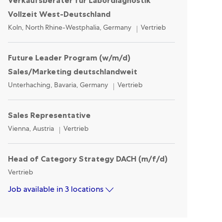
Verkaufsberater für Labordiagnostik
Vollzeit West-Deutschland
Location
Category
Koln, North Rhine-Westphalia, Germany
Vertrieb
Future Leader Program (w/m/d)
Sales/Marketing deutschlandweit
Location
Category
Unterhaching, Bavaria, Germany
Vertrieb
Sales Representative
Location
Category
Vienna, Austria
Vertrieb
Head of Category Strategy DACH (m/f/d)
Category
Vertrieb
Job available in 3 locations