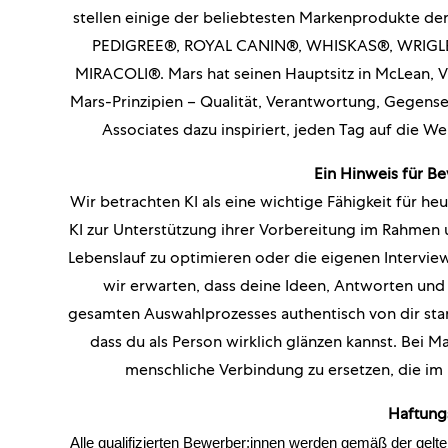
stellen einige der beliebtesten Markenprodukte 
PEDIGREE®, ROYAL CANIN®, WHISKAS®, WRIGLEY
MIRACOLI®. Mars hat seinen Hauptsitz in McLean, Vir
Mars-Prinzipien – Qualität, Verantwortung, Gegensei
Associates dazu inspiriert, jeden Tag auf die W
Ein Hinweis für B
Wir betrachten KI als eine wichtige Fähigkeit für h
KI zur Unterstützung ihrer Vorbereitung im Rahmen u
Lebenslauf zu optimieren oder die eigenen Interviewf
wir erwarten, dass deine Ideen, Antworten un
gesamten Auswahlprozesses authentisch von dir s
dass du als Person wirklich glänzen kannst. Bei Ma
menschliche Verbindung zu ersetzen, die im 
Haftung
Alle qualifizierten Bewerber:innen werden gemäß der gelt