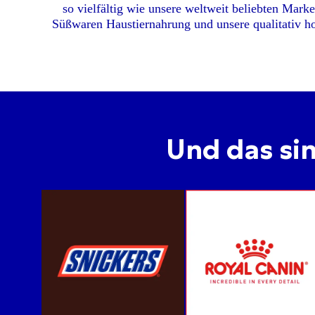
so vielfältig wie unsere weltweit beliebten Marke
Süßwaren Haustiernahrung und unsere qualitativ h
Und das si