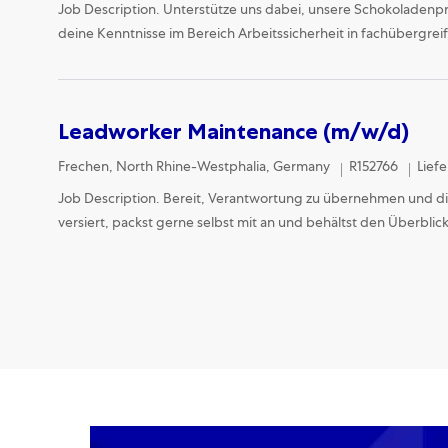
Job Description. Unterstütze uns dabei, unsere Schokoladenpro
deine Kenntnisse im Bereich Arbeitssicherheit in fachübergreif
Leadworker Maintenance (m/w/d)
Location
Cate
Frechen, North Rhine-Westphalia, Germany
R152766
Lief
Job Description. Bereit, Verantwortung zu übernehmen und die
versiert, packst gerne selbst mit an und behältst den Überblic