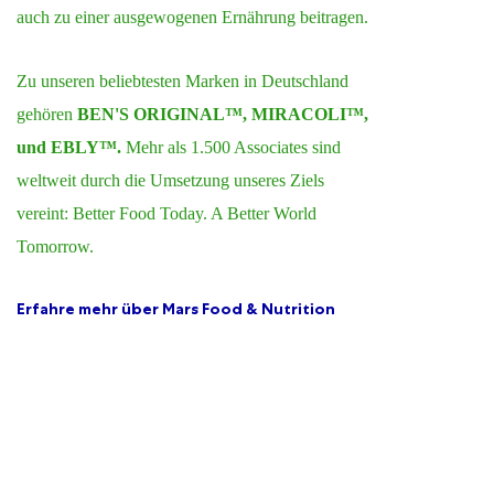
auch zu einer ausgewogenen Ernährung beitragen.
erl
Mit
Zu unseren beliebtesten Marken in Deutschland
Exz
gehören
BEN'S ORIGINAL™, MIRACOLI™,
nut
und EBLY™.
Mehr als 1.500 Associates sind
unü
weltweit durch die Umsetzung unseres Ziels
vereint:
Better
Food Today. A Better World
Erf
Tomorrow.
Erfahre mehr über Mars Food & Nutrition