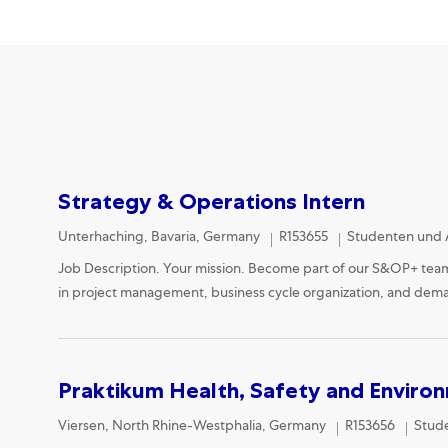
Strategy & Operations Intern
Location
Category
Unterhaching, Bavaria, Germany
R153655
Studenten und 
Job Description. Your mission. Become part of our S&OP+ tea
in project management, business cycle organization, and dema
Praktikum Health, Safety and Enviro
Location
Cate
Viersen, North Rhine-Westphalia, Germany
R153656
Stud