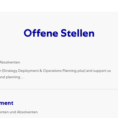
Offene Stellen
Absolventen
m (Strategy Deployment & Operations Planning plus) and support us
nd planning....
nment
gory
enten und Absolventen