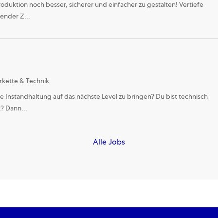
duktion noch besser, sicherer und einfacher zu gestalten! Vertiefe
ender Z...
gory
erkette & Technik
 Instandhaltung auf das nächste Level zu bringen? Du bist technisch
k? Dann...
Alle Jobs