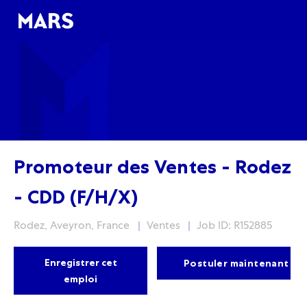
Skip to main content
Skip to main content
-
-
Promoteur des Ventes - Rodez
- CDD (F/H/X)
Localisation
Fonction
Rodez, Aveyron, France
Ventes
Job ID: R152885
Enregistrer cet
Postuler maintenant
emploi