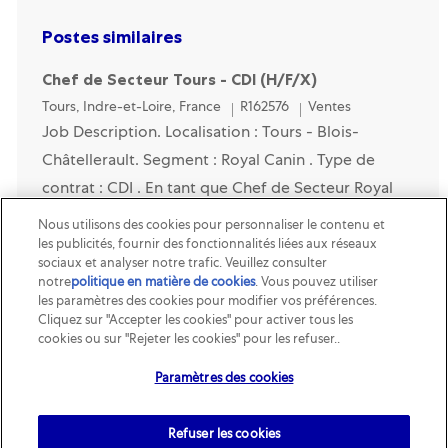
Postes similaires
Chef de Secteur Tours - CDI (H/F/X)
Location
Category
Tours, Indre-et-Loire, France
R162576
Ventes
Job Description. Localisation : Tours - Blois-
Châtellerault. Segment : Royal Canin . Type de
contrat : CDI . En tant que Chef de Secteur Royal
Canin, tu joues un rôle clé dans la stratégie PSR
Nous utilisons des cookies pour personnaliser le contenu et
(Pe...
les publicités, fournir des fonctionnalités liées aux réseaux
sociaux et analyser notre trafic. Veuillez consulter
notre
politique en matière de cookies
(opens in a new tab)
. Vous pouvez utiliser
Délégué Commercial PRO CDI - Royal Canin
les paramètres des cookies pour modifier vos préférences.
Cliquez sur "Accepter les cookies" pour activer tous les
(F/H/X)
cookies ou sur "Rejeter les cookies" pour les refuser..
Category
R146642
Ventes
Paramètres des cookies
Job Description. Segment : Royal Canin. Type de
contrat : CDI. Localisation : Secteur itinérant Nord-
Refuser les cookies
Ouest, rattaché au secteur Avranches, couvrant