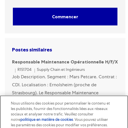
Commencer
Postes similaires
Responsable Maintenance Opérationnelle H/F/X
Category
R151704
Supply Chain et Ingénieurs
Job Description. Segment : Mars Petcare. Contrat :
CDI. Localisation : Ernolsheim (proche de
Strasbourg). Le Responsable Maintenance
Opérationnelle est en charge du management des
Nous utilisons des cookies pour personnaliser le contenu et
techniciens de ma...
les publicités, fournir des fonctionnalités liées aux réseaux
sociaux et analyser notre trafic. Veuillez consulter
notre
politique en matière de cookies
(opens in a new tab)
. Vous pouvez utiliser
Responsable Facility Management et
les paramètres des cookies pour modifier vos préférences.