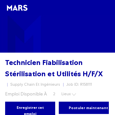
Skip to main content
Skip to main content
-
-
Technicien Fiabilisation
Stérilisation et Utilités H/F/X
Fonction
Supply Chain Et Ingénieurs
Job ID: R158111
Emploi Disponible À
2
Lieux
Enregistrer cet
Postuler maintenant
emploi