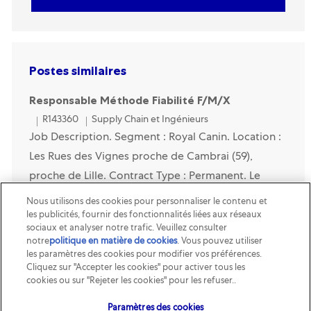
Postes similaires
Responsable Méthode Fiabilité F/M/X
Category
R143360
Supply Chain et Ingénieurs
Job Description. Segment : Royal Canin. Location :
Les Rues des Vignes proche de Cambrai (59),
proche de Lille. Contract Type : Permanent. Le
Responsable Méthode Fiabilité est le garant de la
Nous utilisons des cookies pour personnaliser le contenu et
péren...
les publicités, fournir des fonctionnalités liées aux réseaux
sociaux et analyser notre trafic. Veuillez consulter
notre
politique en matière de cookies
(opens in a new tab)
. Vous pouvez utiliser
Responsable Maintenance - Fiabilité H/F/X
les paramètres des cookies pour modifier vos préférences.
Cliquez sur "Accepter les cookies" pour activer tous les
Category
R151095
Supply Chain et Ingénieurs
cookies ou sur "Rejeter les cookies" pour les refuser..
Job Description. Titre: Responsable Maintenance -
Paramètres des cookies
Fiabilité F/H/X. Segment : Royal Canin . Contrat :