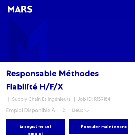
Skip to main content
Skip to main content
-
-
Responsable Méthodes
Fiabilité H/F/X
Fonction
Supply Chain Et Ingénieurs
Job ID: R159184
Emploi Disponible À
2
Lieux
Enregistrer cet
Postuler maintenant
emploi