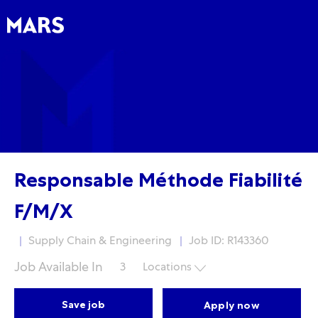
Skip to main content
Skip to main content
-
-
Responsable Méthode Fiabilité
F/M/X
Category
Supply Chain & Engineering
Job ID: R143360
Job Available In
3
Locations
Save job
Apply now