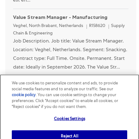
est en...
Value Stream Manager - Manufacturing
Location
Category
Veghel, North Brabant, Netherlands
R158620
Supply
Chain & Engineering
Job Description. Job title: Value Stream Manager.
Location: Veghel, Netherlands. Segment: Snacking.
Contract type: Full Time. Onsite. Permanent. Start
date: Ideally in September 2026. The Value Str...
Technicien Fiabilisation Stérilisation et Utilités
We use cookies to personalize content and ads, to provide
social media features and to analyze our traffic. See our
H/F/X
cookie policy
(opens in a new tab)
. You can use cookie settings to change your
preferences. Click "Accept cookies" to enable all cookies, or
Category
R158111
Supply Chain & Engineering
"Reject cookies" if you do not want them.
Job available in 2 locations
Cookies Settings
Job Description. Job Description. Segment : Mars
Petcare. Contrat : CDI. Localisation : Ernolsheim
Reject All
(proche de Strasbourg). Le Technicien