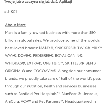
Twoje jutro zaczyna się już dziś. Aplikuj!
#LI-KC1
About Mars:
Mars is a family-owned business with more than $50
billion in global sales. We produce some of the world’s
best-loved brands: M&M’s®, SNICKERS®, TWIX®, MILKY
WAY®, DOVE®, PEDIGREE®, ROYAL CANIN®,
WHISKAS®, EXTRA®, ORBIT®, 5™, SKITTLES®, BEN’S
ORIGINAL® and COCOAVIA®. Alongside our consumer
brands, we proudly take care of half of the world’s pets
through our nutrition, health and services businesses
such as Banfield Pet Hospitals™, BluePearl®, Linnaeus,
AniCura, VCA™ and Pet Partners™.
Headquartered in