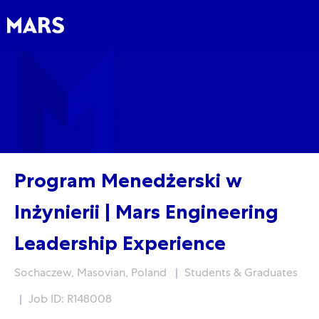
Skip to main content
Skip to main content
-
-
Program Menedżerski w
Inżynierii | Mars Engineering
Leadership Experience
Location
Category
Sochaczew, Masovian, Poland
Students & Graduates
Job ID: R148008