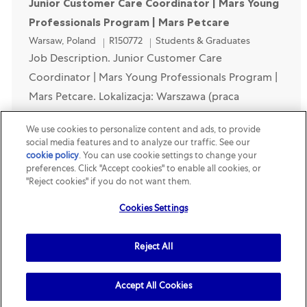
Junior Customer Care Coordinator | Mars Young
Professionals Program | Mars Petcare
Location
Category
Warsaw, Poland
R150772
Students & Graduates
Job Description. Junior Customer Care
Coordinator | Mars Young Professionals Program |
Mars Petcare. Lokalizacja: Warszawa (praca
hybrydowa). Wynagrodzenie: 7700zł
We use cookies to personalize content and ads, to provide
brutto/miesięcznie. Czas trwania ...
social media features and to analyze our traffic. See our
cookie policy
(opens in a new tab)
. You can use cookie settings to change your
preferences. Click "Accept cookies" to enable all cookies, or
Apprentice Maintenance
"Reject cookies" if you do not want them.
Location
Category
Bruck an der Leitha, Lower Austria, Austria
R161642
Students & Graduates
Cookies Settings
Job Description. LEHRE: Elektrotechnik mit
Schwerpunkt Automatisierungs- und
Reject All
Anlagentechnik. Bruck an der Leitha (30 min östl.
von Wien). Diese Ausbildung findet in Kooperation
Accept All Cookies
mit der TÜV Akademie...