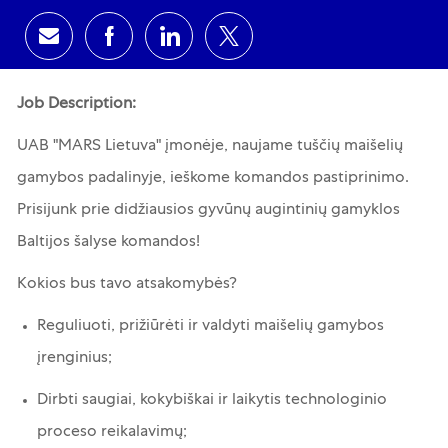
Share via email
Share via Facebook
Share via LinkedIn
Share via twitter
Job Description:
UAB "MARS Lietuva" įmonėje, naujame tuščių maišelių
gamybos padalinyje, ieškome komandos pastiprinimo.
Prisijunk prie didžiausios gyvūnų augintinių gamyklos
Baltijos šalyse komandos!
Kokios bus tavo atsakomybės?
Reguliuoti, prižiūrėti ir valdyti maišelių gamybos
įrenginius;
Dirbti saugiai, kokybiškai ir laikytis technologinio
proceso reikalavimų;