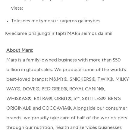
vieta;
Tolesnes mokymosi ir karjeros galimybes.
Kviečiame prisijungti ir tapti MARS šeimos dalimi!
About Mars:
Mars is a family-owned business with more than $50
billion in global sales. We produce some of the world’s
best-loved brands: M&M’s®, SNICKERS®, TWIX®, MILKY
WAY®, DOVE®, PEDIGREE®, ROYAL CANIN®,
WHISKAS®, EXTRA®, ORBIT®, 5™, SKITTLES®, BEN’S
ORIGINAL® and COCOAVIA®. Alongside our consumer
brands, we proudly take care of half of the world’s pets
through our nutrition, health and services businesses