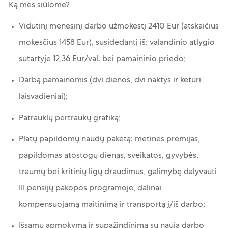
Ką mes siūlome?
Vidutinį mėnesinį darbo užmokestį 2410 Eur (atskaičius
mokesčius 1458 Eur), susidedantį iš: valandinio atlygio
sutartyje 12,36 Eur/val. bei pamaininio priedo;
Darbą pamainomis (dvi dienos, dvi naktys ir keturi
laisvadieniai);
Patrauklų pertraukų grafiką;
Platų papildomų naudų paketą: metines premijas,
papildomas atostogų dienas, sveikatos, gyvybės,
traumų bei kritinių ligų draudimus, galimybę dalyvauti
III pensijų pakopos programoje, dalinai
kompensuojamą maitinimą ir transportą į/iš darbo;
Išsamų apmokymą ir supažindinimą su nauja darbo