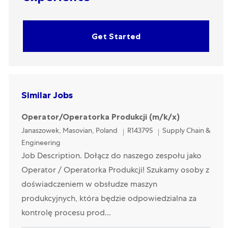
Get Started
Similar Jobs
Operator/Operatorka Produkcji (m/k/x)
Location
Category
Janaszowek, Masovian, Poland
R143795
Supply Chain &
Engineering
Job Description. Dołącz do naszego zespołu jako
Operator / Operatorka Produkcji! Szukamy osoby z
doświadczeniem w obsłudze maszyn
produkcyjnych, która będzie odpowiedzialna za
kontrolę procesu prod...