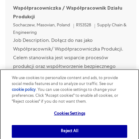
Współpracowniczka / Współpracownik Działu
Produkcji
Location
Category
Sochaczew, Masovian, Poland
R153528
Supply Chain &
Engineering
Job Description. Dołącz do nas jako
Współpracownik/ Współpracowniczka Produkcji.
Celem stanowiska jest wsparcie procesów
produkcji oraz współtworzenie bezpiecznego
środowiska pracy. Twój zakres obo...
We use cookies to personalize content and ads, to provide
social media features and to analyze our traffic. See our
cookie policy
(opens in a new tab)
. You can use cookie settings to change your
Operatorka / Operator Produkcji
preferences. Click "Accept cookies" to enable all cookies, or
Location
Category
Blonie, Poland
R145439
Supply Chain & Engineering
"Reject cookies" if you do not want them.
Job Description. Głównym celem stanowiska pracy
Cookies Settings
jest produkcja jedzenia dla zwierząt domowych
zgodnie z przyjętymi standardami, w oparciu o
Reject All
plan produkcyjny oraz obowiązujące procedury