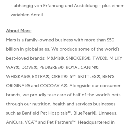
- abhängig von Erfahrung und Ausbildung - plus einem
variablen Anteil
About Mars:
Mars is a family-owned business with more than $50
billion in global sales. We produce some of the world’s
best-loved brands: M&M’s®, SNICKERS®, TWIX®, MILKY
WAY®, DOVE®, PEDIGREE®, ROYAL CANIN®,
WHISKAS®, EXTRA®, ORBIT®, 5™, SKITTLES®, BEN’S
ORIGINAL® and COCOAVIA®. Alongside our consumer
brands, we proudly take care of half of the world’s pets
through our nutrition, health and services businesses
such as Banfield Pet Hospitals™, BluePearl®, Linnaeus,
AniCura, VCA™ and Pet Partners™.
Headquartered in