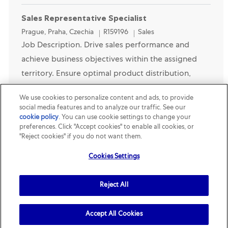
Sales Representative Specialist
Location
Category
Prague, Praha, Czechia
R159196
Sales
Job Description. Drive sales performance and
achieve business objectives within the assigned
territory. Ensure optimal product distribution,
physical availability and in-store visibility in line
We use cookies to personalize content and ads, to provide
wi...
social media features and to analyze our traffic. See our
cookie policy
(opens in a new tab)
. You can use cookie settings to change your
preferences. Click "Accept cookies" to enable all cookies, or
Opened Recently
"Reject cookies" if you do not want them.
Future Leader Program (w/m/d)
Cookies Settings
Sales/Marketing deutschlandweit
Location
Category
Unterhaching, Bavaria, Germany
R91136
Sales
Reject All
Job Description. Heute noch im Hörsaal, morgen
schon Verantwortung für weltbekannte Produkte
Accept All Cookies
übernehmen - unmöglich? Dann kennst Du Mars