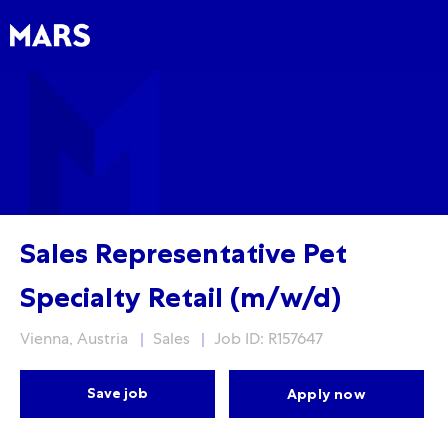
Skip to main content
Skip to main content
-
-
Sales Representative Pet
Specialty Retail (m/w/d)
Location
Category
Vienna, Austria
Sales
Job ID: R157647
Save job
Apply now