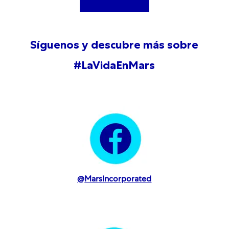
Síguenos y descubre más sobre
#LaVidaEnMars
@
MarsIncorporated