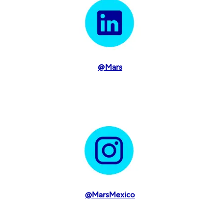
@
Mars
Learn more
@MarsMexico