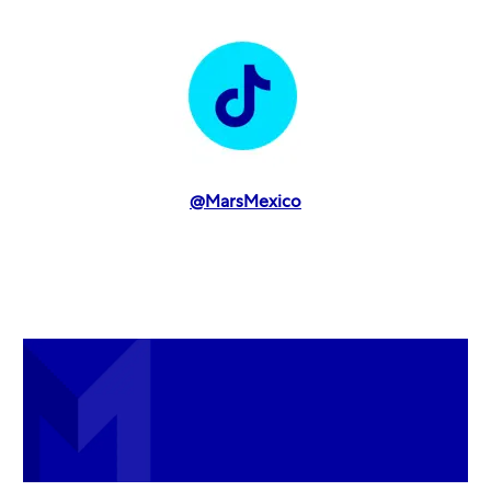
@M
arsMexico