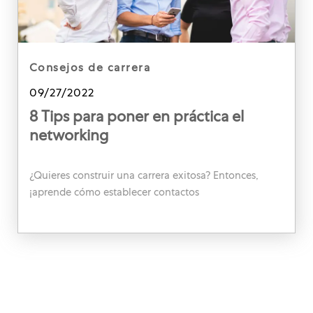
category
consejos de carrera
Posted date
09/27/2022
8 Tips para poner en práctica el
networking
¿Quieres construir una carrera exitosa? Entonces,
¡aprende cómo establecer contactos
intencionalmente para conseguir el trabajo de tus
sueños o incluso hacer que los proyectos despeguen!