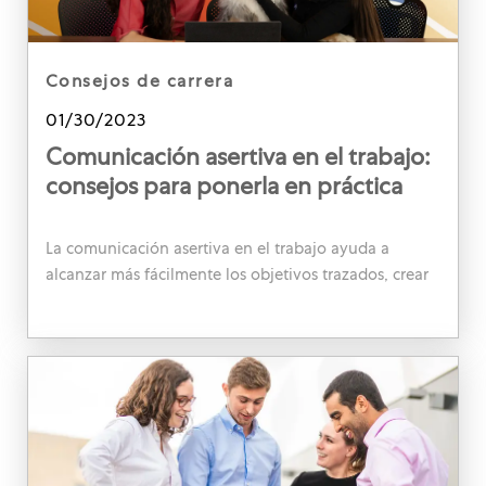
category
consejos de carrera
Posted date
01/30/2023
Comunicación asertiva en el trabajo:
consejos para ponerla en práctica
La comunicación asertiva en el trabajo ayuda a
alcanzar más fácilmente los objetivos trazados, crear
un ambiente saludable y minimizar las tensiones.
¡Aprende a aplicarla!