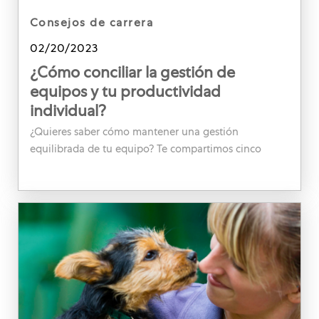
category
consejos de carrera
Posted date
02/20/2023
¿Cómo conciliar la gestión de
equipos y tu productividad
individual?
¿Quieres saber cómo mantener una gestión
equilibrada de tu equipo? Te compartimos cinco
consejos que mejorarán la productividad y el
desarrollo de tu equipo.