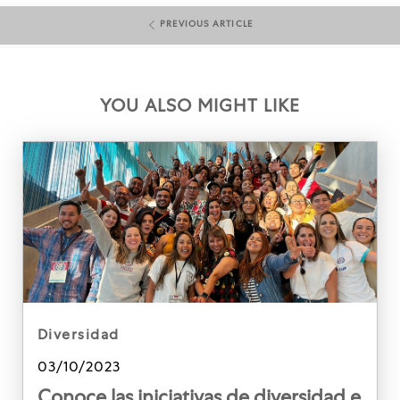
PREVIOUS ARTICLE
YOU ALSO MIGHT LIKE
category
diversidad
Posted date
03/10/2023
Conoce las iniciativas de diversidad e