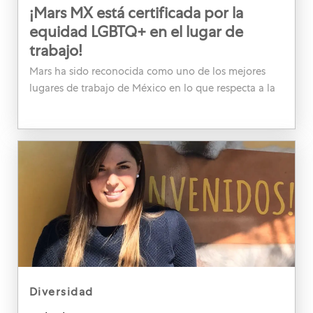
¡Mars MX está certificada por la
equidad LGBTQ+ en el lugar de
trabajo!
Mars ha sido reconocida como uno de los mejores
lugares de trabajo de México en lo que respecta a la
equidad LGBTQ+. ¡Y te mostramos algunas acciones
que contribuyeron a ello!
category
diversidad