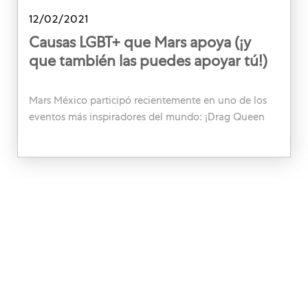
Posted date
12/02/2021
Causas LGBT+ que Mars apoya (¡y
que también las puedes apoyar tú!)
Mars México participó recientemente en uno de los
eventos más inspiradores del mundo: ¡Drag Queen
Hour Story! Y este es solo el comienzo de nuestra
jornada para apoyar las causas LGBT+.