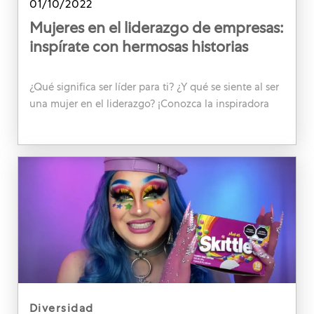
Posted date
01/10/2022
Mujeres en el liderazgo de empresas:
inspírate con hermosas historias
¿Qué significa ser líder para ti? ¿Y qué se siente al ser
una mujer en el liderazgo? ¡Conozca la inspiradora
trayectoria de dos asociados aquí en Mars!
category
diversidad