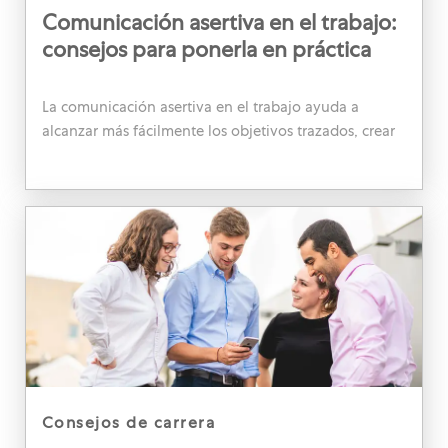
Comunicación asertiva en el trabajo:
consejos para ponerla en práctica
La comunicación asertiva en el trabajo ayuda a
alcanzar más fácilmente los objetivos trazados, crear
un ambiente saludable y minimizar las tensiones.
¡Aprende a aplicarla!
category
consejos de carrera