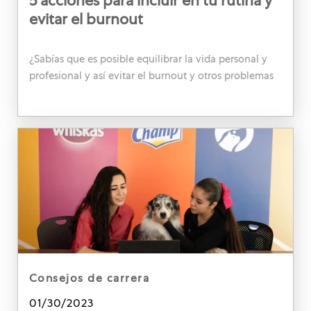
5 acciones para incluir en tu rutina y
evitar el burnout
¿Sabías que es posible equilibrar la vida personal y
profesional y así evitar el burnout y otros problemas
de salud mental? Descubre cómo en este artículo.
category
consejos de carrera
Posted date
01/30/2023