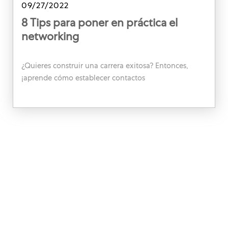
Posted date
09/27/2022
8 Tips para poner en práctica el
networking
¿Quieres construir una carrera exitosa? Entonces,
¡aprende cómo establecer contactos
intencionalmente para conseguir el trabajo de tus
sueños o incluso hacer que los proyectos despeguen!