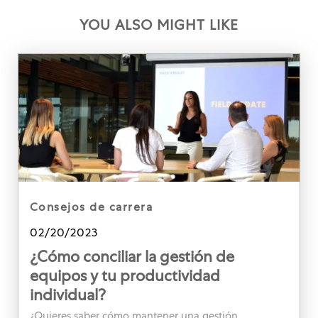
YOU ALSO MIGHT LIKE
category
consejos de carrera
Posted date
02/20/2023
¿Cómo conciliar la gestión de
equipos y tu productividad
individual?
¿Quieres saber cómo mantener una gestión