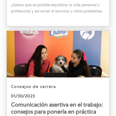
¿Sabías que es posible equilibrar la vida personal y
profesional y así evitar el burnout y otros problemas
de salud mental? Descubre cómo en este artículo.
category
consejos de carrera
Posted date
01/30/2023
Comunicación asertiva en el trabajo:
consejos para ponerla en práctica