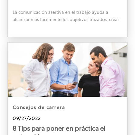
La comunicación asertiva en el trabajo ayuda a
alcanzar más fácilmente los objetivos trazados, crear
un ambiente saludable y minimizar las tensiones.
¡Aprende a aplicarla!
category
consejos de carrera
Posted date
09/27/2022
8 Tips para poner en práctica el