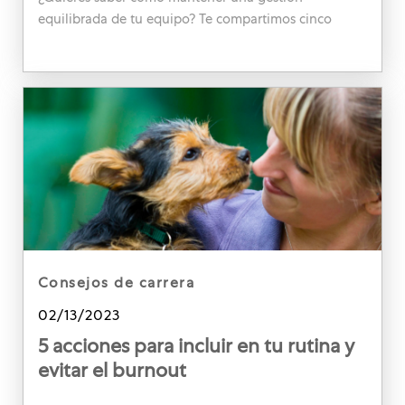
equilibrada de tu equipo? Te compartimos cinco
consejos que mejorarán la productividad y el
desarrollo de tu equipo.
category
consejos de carrera
Posted date
02/13/2023
5 acciones para incluir en tu rutina y
evitar el burnout