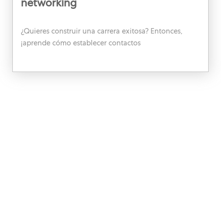
networking
¿Quieres construir una carrera exitosa? Entonces,
¡aprende cómo establecer contactos
intencionalmente para conseguir el trabajo de tus
sueños o incluso hacer que los proyectos despeguen!