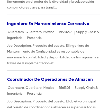
firmemente en el poder de la diversidad y la colaboración
como motores clave para transf...
Ingeniero En Mantenimiento Correctivo
Location
Required Id
Category
Queretaro, Querétaro, Mexico
R158469
Supply Chain &
Remote
Ingenieria
Presencial
Job Description. Propósito del puesto. El Ingeniero de
Mantenimiento de Confiabilidad es responsable de
maximizar la confiabilidad y disponibilidad de la maquinaria a
través de la implementación ef...
Coordinador De Operaciones De Almacén
Location
Required Id
Category
Queretaro, Querétaro, Mexico
R161301
Supply Chain &
Remote
Ingenieria
Presencial
Job Description. Propósito del puesto. El objetivo principal
del puesto de coordinador de almacén es supervisar todas