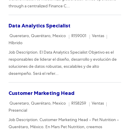
through a centralized Finance C...
Data Analytics Specialist
Location
Required Id
Category
Remote
Queretaro, Querétaro, Mexico
R159001
Ventas
Híbrido
Job Description. El Data Analytics Specialist Objetivo es el
responsables de liderar el diseño, desarrollo y evolución de
soluciones de datos robustas, escalables y de alto
desempeño. Será el refer...
Customer Marketing Head
Location
Required Id
Category
Remote
Queretaro, Querétaro, Mexico
R158259
Ventas
Presencial
Job Description. Customer Marketing Head – Pet Nutrition –
Querétaro, México. En Mars Pet Nutrition, creemos