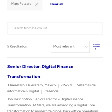
Clear all
Mars Petcare
Search from below list
Filter
5
Resultados
Senior Director, Digital Finance
Transformation
Location
Required Id
Category
Queretaro, Querétaro, Mexico
R162221
Sistemas de
Remote
informatica & Digital
Presencial
Job Description. Senior Director – Digital Finance
Transformation. At Mars, we are advancing a Digital Core
transformation to modernize global back-office operations