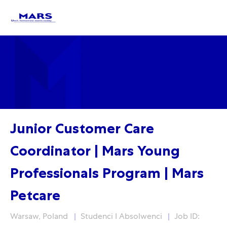
Skip to main content
Skip to main content
-
-
Junior Customer Care
Coordinator | Mars Young
Professionals Program | Mars
Petcare
Lokalizacja
Kategoria
Warsaw, Poland
Studenci I Absolwenci
Job ID: