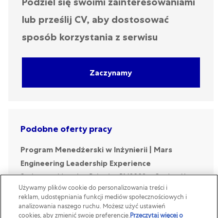
Podziel się swoimi zainteresowaniami
lub prześlij CV, aby dostosować
sposób korzystania z serwisu
Zaczynamy
Podobne oferty pracy
Program Menedżerski w Inżynierii | Mars
Engineering Leadership Experience
Location
Category
Sochaczew, Masovian, Poland
R148008
Studenci i
Absolwenci
Używamy plików cookie do personalizowania treści i
reklam, udostępniania funkcji mediów społecznościowych i
Job Description. Program Menedżerski w Inżynierii
analizowania naszego ruchu. Możesz użyć ustawień
| Mars Engineering Leadership Experience. Start
cookies, aby zmienić swoje preferencje.
Przeczytaj więcej o