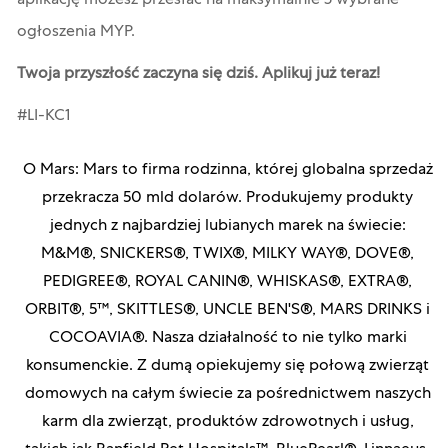
aplikację możesz przesłać na maksymalnie 3 wybrane
ogłoszenia MYP.
Twoja przyszłość zaczyna się dziś.
Aplikuj już teraz!
#LI-KC1
O Mars: Mars to firma rodzinna, której globalna sprzedaż
przekracza 50 mld dolarów. Produkujemy produkty
jednych z najbardziej lubianych marek na świecie:
M&M®, SNICKERS®, TWIX®, MILKY WAY®, DOVE®,
PEDIGREE®, ROYAL CANIN®, WHISKAS®, EXTRA®,
ORBIT®, 5™, SKITTLES®, UNCLE BEN'S®, MARS DRINKS i
COCOAVIA®. Nasza działalność to nie tylko marki
konsumenckie. Z dumą opiekujemy się połową zwierząt
domowych na całym świecie za pośrednictwem naszych
karm dla zwierząt, produktów zdrowotnych i usług,