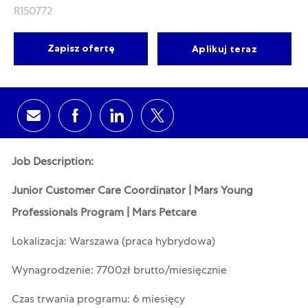
R150772
Zapisz ofertę
Aplikuj teraz
Share via email
Share via Facebook
Share via LinkedIn
Share via twitter
Job Description:
Junior Customer Care Coordinator
| Mars Young
Professionals Program | Mars Petcare
Lokalizacja: Warszawa (praca hybrydowa)
Wynagrodzenie: 7700zł brutto/miesięcznie
Czas trwania programu: 6 miesięcy