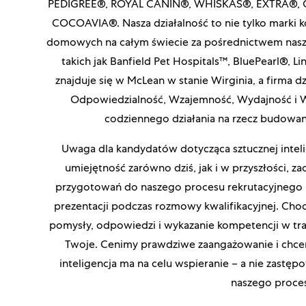
PEDIGREE®, ROYAL CANIN®, WHISKAS®, EXTRA®, OR
COCOAVIA®. Nasza działalność to nie tylko marki 
domowych na całym świecie za pośrednictwem naszy
takich jak Banfield Pet Hospitals™, BluePearl®, L
znajduje się w McLean w stanie Wirginia, a firma dz
Odpowiedzialność, Wzajemność, Wydajność i Wo
codziennego działania na rzecz budowani
Uwaga dla kandydatów dotycząca sztucznej intelige
umiejętność zarówno dziś, jak i w przyszłości, 
przygotowań do naszego procesu rekrutacyjnego 
prezentacji podczas rozmowy kwalifikacyjnej. Choc
pomysły, odpowiedzi i wykazanie kompetencji w tra
Twoje. Cenimy prawdziwe zaangażowanie i chcem
inteligencja ma na celu wspieranie – a nie zastęp
naszego proces