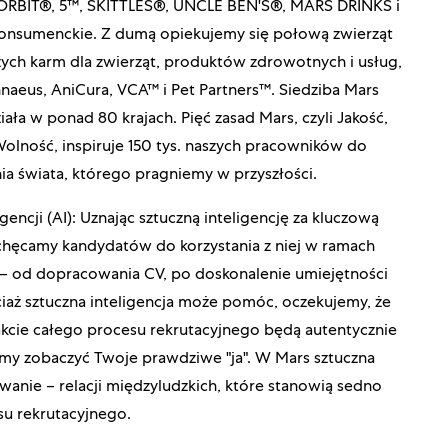
BIT®, 5™, SKITTLES®, UNCLE BEN'S®, MARS DRINKS i
konsumenckie. Z dumą opiekujemy się połową zwierząt
ch karm dla zwierząt, produktów zdrowotnych i usług,
innaeus, AniCura, VCA™ i Pet Partners™. Siedziba Mars
iała w ponad 80 krajach. Pięć zasad Mars, czyli Jakość,
lność, inspiruje 150 tys. naszych pracowników do
a świata, którego pragniemy w przyszłości.
ncji (AI): Uznając sztuczną inteligencję za kluczową
zachęcamy kandydatów do korzystania z niej w ramach
– od dopracowania CV, po doskonalenie umiejętności
iaż sztuczna inteligencja może pomóc, oczekujemy, że
kcie całego procesu rekrutacyjnego będą autentycznie
y zobaczyć Twoje prawdziwe "ja". W Mars sztuczna
owanie – relacji międzyludzkich, które stanowią sedno
u rekrutacyjnego.