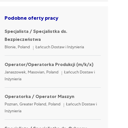
Podobne oferty pracy
Specjalista / Specjalistka ds.
Bezpieczeństwa
Location
Category
Blonie, Poland
Łańcuch Dostaw i Inżynieria
Operator/Operatorka Produkcji (m/k/x)
Location
Category
Janaszowek, Masovian, Poland
Łańcuch Dostaw i
Inżynieria
Operatorka / Operator Maszyn
Location
Category
Poznan, Greater Poland, Poland
Łańcuch Dostaw i
Inżynieria