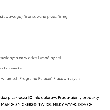
odstawowego) finansowane przez firmę,
tawionych na wiedzę i wspólny cel
m stanowisku
a w ramach Programu Poleceń Pracowniczych
rzedaż przekracza 50 mld dolarów. Produkujemy produkty
ecie: M&M®, SNICKERS®, TWIX®, MILKY WAY®, DOVE®,