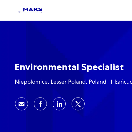
-
-
Environmental Specialist
Lokalizacja
Katego
Niepolomice, Lesser Poland, Poland
Łańcuc
Share via email
Share via Facebook
Share via LinkedIn
Share via twitter