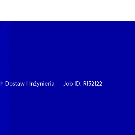
Skip to main content
Skip to main content
ria
h Dostaw I Inżynieria
Job ID: R152122