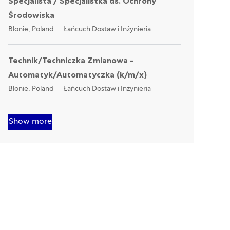
Specjalista / Specjalistka ds. Ochrony
Środowiska
Location
Category
Blonie, Poland
Łańcuch Dostaw i Inżynieria
Technik/Techniczka Zmianowa -
Automatyk/Automatyczka (k/m/x)
Location
Category
Blonie, Poland
Łańcuch Dostaw i Inżynieria
Show more