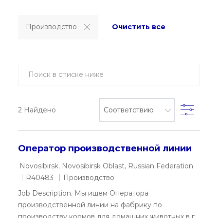
Производство
Очистить все
Search from below list
Filter
2
Найдено
Оператор производственной линии
Location
Novosibirsk, Novosibirsk Oblast, Russian Federation
Required Id
Category
R40483
Производство
Job Description. Мы ищем Оператора
производственной линии на фабрику по
производству кормов для домашних животных в г.