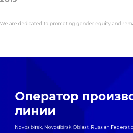
We are dedicated to promoting gender equity and remain
Оператор произв
линии
Location
Novosibirsk, Novosibirsk Oblast, Russian Federati