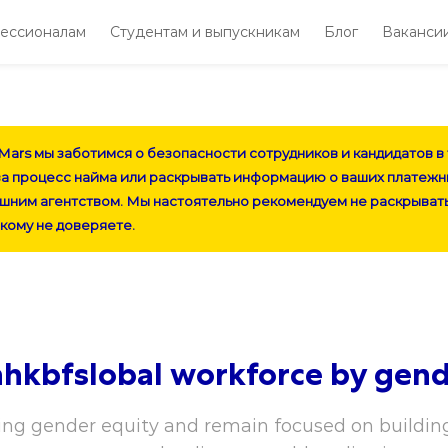
ессионалам
Студентам и выпускникам
Блог
Ваканси
Skip to main content
Skip to main content
Mars
мы заботимся о безопасности сотрудников и кандидатов в 
за процесс найма или раскрывать информацию о ваших платежн
шним агентством. Мы настоятельно рекомендуем не раскрыват
 кому не доверяете.
hkbfslobal workforce by gen
ng gender equity and remain focused on building