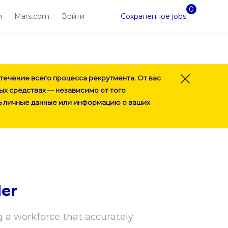
0
Сохраненное jobs
и
Mars.com
Войти
течение всего процесса рекрутмента. От вас
Close Co
ых средствах — независимо от того
ь личные данные или информацию о ваших
der
 a workforce that accurately