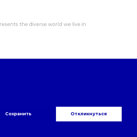
sents the diverse world we live in
Сохранить
Откликнуться