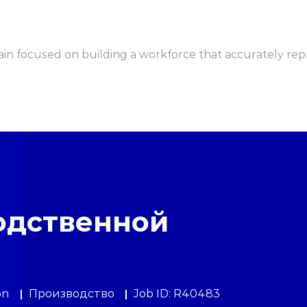
 focused on building a workforce that accurately repre
одственной
Category
on
Производство
Job ID: R40483