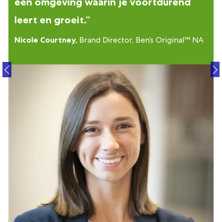
een omgeving waarin je voortdurend
leert en groeit.”
Nicole Courtney,
Brand Director, Ben’s Original™ NA