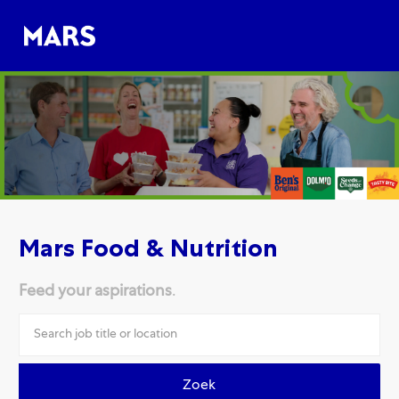
Skip to main content
Skip to main content
-
-
Mars Food & Nutrition
Feed your aspirations
.
Zoek